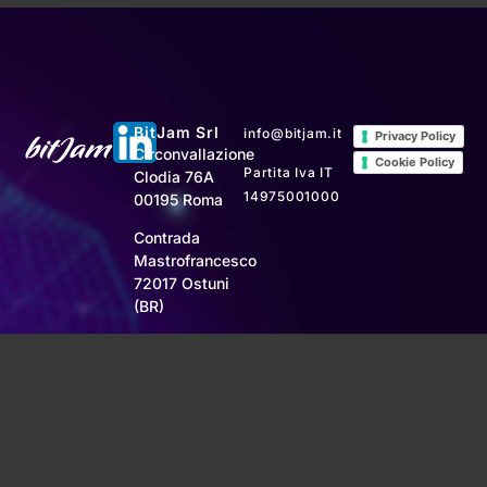
BitJam Srl
info@bitjam.it
Privacy Policy
Circonvallazione
Cookie Policy
Partita Iva IT
Clodia 76A
14975001000
00195 Roma
Contrada
Mastrofrancesco
72017 Ostuni
(BR)