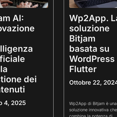
jam AI:
Wp2App. L
ovazione
soluzione
Bitjam
elligenza
basata su
ficiale
WordPress
la
Flutter
tione dei
Ottobre 22, 202
tenuti
o 4, 2025
Wp2App di Bitjam è una
soluzione innovativa che
combina la potenza di