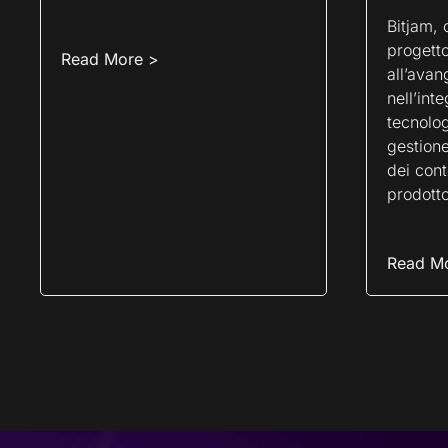
Bitjam, 
progetto
Read More >
all’avan
nell’int
tecnolog
gestione
dei cont
prodott
Read M