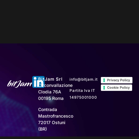
BitJam Srl
info@bitjam.it
Privacy Policy
Circonvallazione
Cookie Policy
Partita Iva IT
Clodia 76A
14975001000
00195 Roma
Contrada
Mastrofrancesco
72017 Ostuni
(BR)