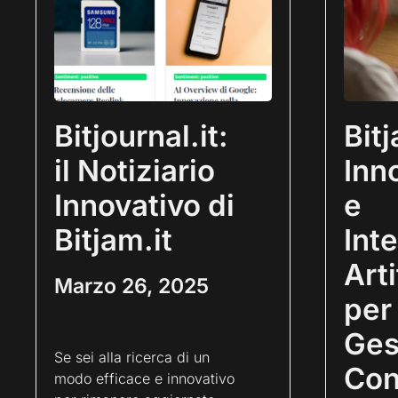
Bitjournal.it:
Bit
il Notiziario
Inn
Innovativo di
e
Bitjam.it
Int
Arti
Marzo 26, 2025
per 
Ges
Se sei alla ricerca di un
Con
modo efficace e innovativo