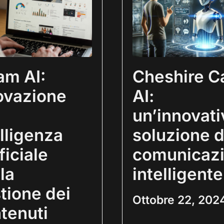
jam AI:
Cheshire C
ovazione
AI:
un’innovati
elligenza
soluzione d
ficiale
comunicaz
la
intelligente
tione dei
Ottobre 22, 202
tenuti