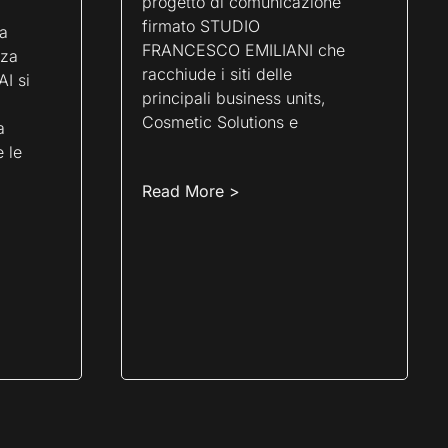
progetto di comunicazione
firmato STUDIO
a
FRANCESCO EMILIANI che
nza
racchiude i siti delle
AI si
principali business units,
Cosmetic Solutions e
a
 le
Read More >