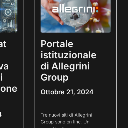
at
Portale
istituzionale
va
di Allegrini
i
Group
ione
Ottobre 21, 2024
4
Tre nuovi siti di Allegrini
Group sono on line. Un