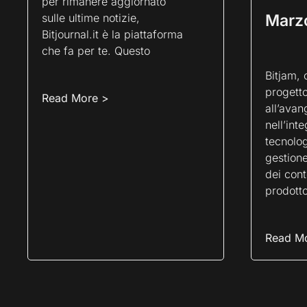
per rimanere aggiornato
sulle ultime notizie,
Marz
Bitjournal.it è la piattaforma
che fa per te. Questo
Bitjam, 
progetto
Read More >
all’avan
nell’int
tecnolog
gestione
dei cont
prodott
Read M