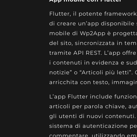
Flutter, il potente framewor
di creare un’app disponibile 
mobile di Wp2App è progetta
del sito, sincronizzata in te
tramite API REST. L’app off
i contenuti in evidenza e su
notizie” o “Articoli più letti
arricchita con testo, immagin
L’app Flutter include funzio
articoli per parola chiave, a
gli utenti di nuovi contenuti
sistema di autenticazione per
commentare, utilizzando ema