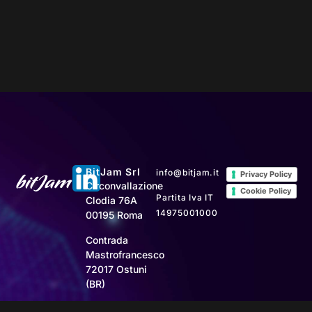
BitJam Srl
info@bitjam.it
Privacy Policy
Circonvallazione
Cookie Policy
Partita Iva IT
Clodia 76A
14975001000
00195 Roma
Contrada
Mastrofrancesco
72017 Ostuni
(BR)