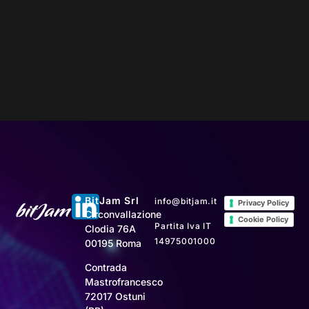
BitJam Srl
info@bitjam.it
Privacy Policy
Circonvallazione
Cookie Policy
Partita Iva IT
Clodia 76A
14975001000
00195 Roma
Contrada
Mastrofrancesco
72017 Ostuni