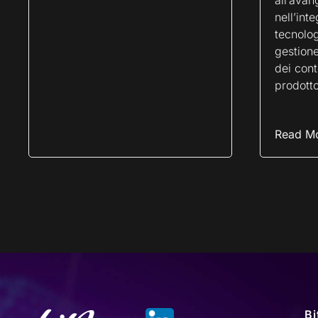
all’avan
nell’int
tecnolog
gestione
dei cont
prodott
Read M
Bi