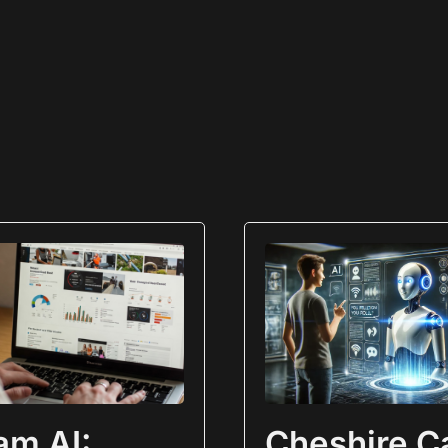
jam AI:
Cheshire C