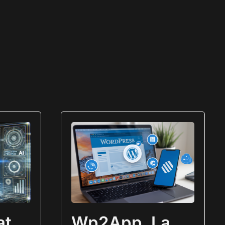
at
Wp2App. La