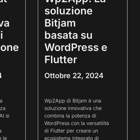
soluzione
va
Bitjam
i
basata su
ione
WordPress e
Flutter
4
Ottobre 22, 2024
a
Wp2App di Bitjam è una
nza
soluzione innovativa che
AI si
combina la potenza di
WordPress con la versatilità
a
di Flutter per creare un
 le
ecosistema integrato di