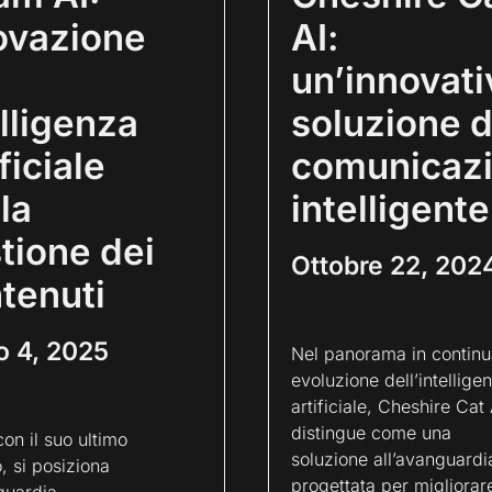
ovazione
AI:
un’innovati
elligenza
soluzione d
ficiale
comunicaz
la
intelligente
tione dei
Ottobre 22, 202
tenuti
o 4, 2025
Nel panorama in continu
evoluzione dell’intellige
artificiale, Cheshire Cat 
distingue come una
con il suo ultimo
soluzione all’avanguardi
, si posiziona
progettata per migliorare