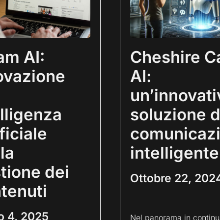
jam AI:
Cheshire C
ovazione
AI:
un’innovati
elligenza
soluzione d
ficiale
comunicaz
la
intelligente
tione dei
Ottobre 22, 202
tenuti
o 4, 2025
Nel panorama in continu