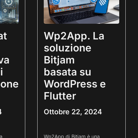
at
Wp2App. La
soluzione
va
Bitjam
i
basata su
ione
WordPress e
Flutter
4
Ottobre 22, 2024
a
Wp2App di Bitjam è una