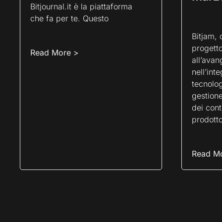
Bitjournal.it è la piattaforma
che fa per te. Questo
Bitjam, 
progetto
Read More >
all’avan
nell’int
tecnolog
gestione
dei cont
prodott
Read M